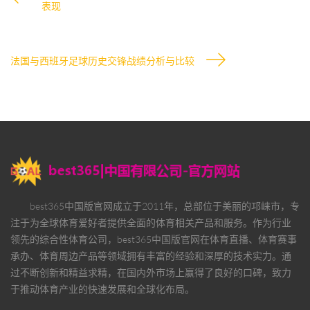
表现
法国与西班牙足球历史交锋战绩分析与比较
best365中国版官网
成立于2011年，总部位于美丽的邛崃市，专
注于为全球体育爱好者提供全面的体育相关产品和服务。作为行业
领先的综合性体育公司，
best365中国版官网
在体育直播、体育赛事
承办、体育周边产品等领域拥有丰富的经验和深厚的技术实力。通
过不断创新和精益求精，在国内外市场上赢得了良好的口碑，致力
于推动体育产业的快速发展和全球化布局。