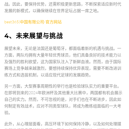
战。因此，要保持优势，还需积极更新思路，不断探索适应新时代
发展的新模式，以确保继续在世界足坛占据一席之地。
best365|中国有限公司-官方网站
4、未来展望与挑战
展望未来，无论是法国还是葡萄牙，都面临着新的机遇与挑战。一
方面，两队均拥有大量年轻优秀球员，他们具备良好的技术能力以
及强烈的胜利欲望，这为国家队注入了新鲜血液。然而，由于国际
赛场上竞争越来越激烈，要想持续保持优异表现，需要不断改进训
练方式和选拔机制，以适应现代足球的发展趋势。
另一方面，大型赛事周期性的举行也是检验球队实力的重要平台。
在即将到来的2024年欧洲杯及其他重大比赛中，两国都有机会展示
自己的实力。然而，不可忽视的是，对手们也在不断进步，因此如
何制定有效战术，应对不同类型球队，将成为教练组面临的一大考
验。
此外，从心理层面看，高压环境下如何保持冷静，以及如何处理媒