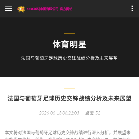
体育明星
法国与葡萄牙足球历史交锋战绩分析及未来展望
法国与葡萄牙足球历史交锋战绩分析及未来展望
2026-06-13 06:21:03
点击: 52
本文将对法国与葡萄牙足球历史交锋战绩进行深入分析，并展望未