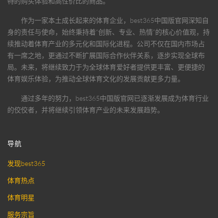
特的购买体验和高性价比的商品。
作为一家本土成长起来的体育企业，
best365中国版官网
深知自
身的责任与使命，始终秉持着“创新、专业、热情”的核心价值观，持
续推动着体育产业的多元化和国际化进程。公司不仅在国内市场占
有一席之地，更通过不断扩展国际合作伙伴关系，逐步实现全球布
局。未来，将继续致力于为全球体育爱好者提供更丰富、更便捷的
体育娱乐体验，为推动全球体育文化的发展贡献更多力量。
通过多年的努力，
best365中国版官网
已逐渐发展成为体育行业
的佼佼者，并将继续引领体育产业的未来发展趋势。
导航
发现best365
体育热点
体育明星
服务宗旨